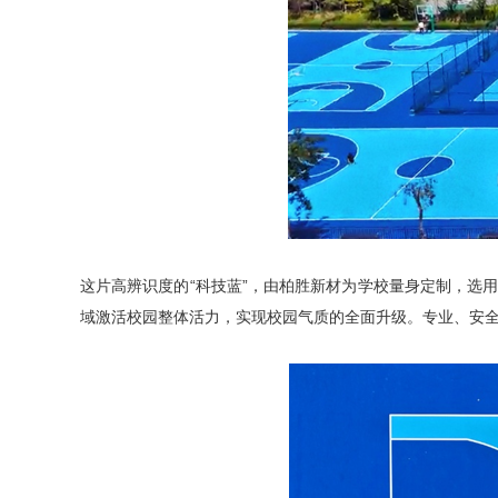
这片高辨识度的“科技蓝”，由
柏胜新材
为学校量身定制，选
域激活校园整体活力，实现校园气质的全面升级。
专业、安