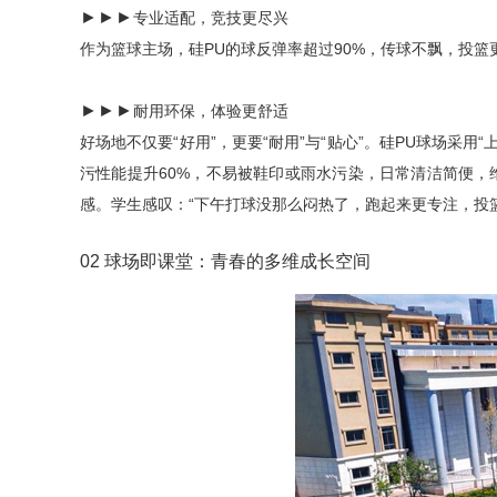
►►►
专业适配，竞技更尽兴
作为篮球主场，硅
PU
的球反弹率超过
90%
，传球不飘，投篮
►►►
耐用环保，体验更舒适
好场地不仅要“好用”，更要“耐用”与“贴心”。硅
PU
球场采用
“
污性能提升
60%
，不易被鞋印或雨水污染，日常清洁简便，
感。学生感叹：
“
下午打球没那么闷热了，跑起来更专注，投
02
球场即课堂：青春的多维成长空间