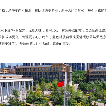
更稳，急停变向不怕滑，校队训练更专业，新手入门更轻松，每个人都能
上水下油
”
环保配方，无毒无味，使用安心；抗紫外线配方，自适应高原强
维护成本更低，管理更省心。此外，蓝色材质自带视觉舒缓效果与天然
篮也更准了
”
。舒适体感，让运动成为真正的享受。