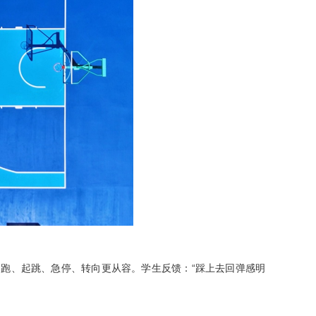
助跑、起跳、急停、转向更从容。学生反馈：
“
踩上去回弹感明